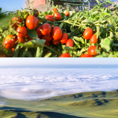
智耕田间农事 抢抓盛夏农时
陶维